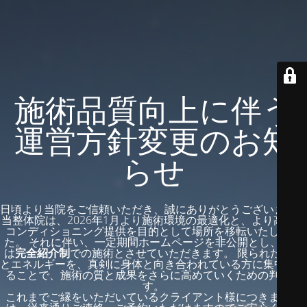
施術品質向上に伴う
運営方針変更のお知
らせ
日頃より当院をご信頼いただき、誠にありがとうございます。
当整体院は、2026年1月より施術環境の最適化と、より高度な
コンディショニング提供を目的として場所を移転いたしまし
た。 それに伴い、一定期間ホームページを非公開とし、今後
は
完全紹介制
での施術とさせていただきます。 限られた時間
とエネルギーを、真剣に身体と向き合われている方に集中させ
ることで、施術の質と成果をさらに高めていくための判断で
す。
これまでご縁をいただいているクライアント様につきまして